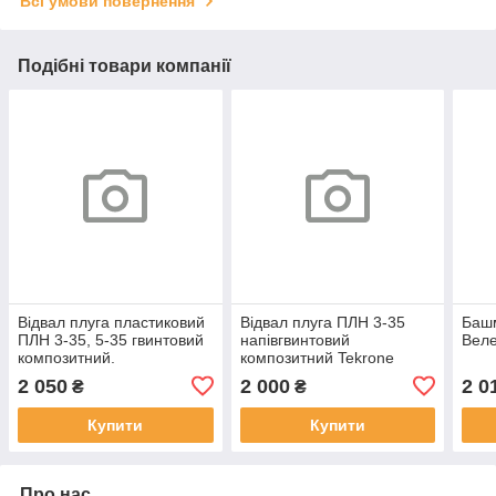
Всі умови повернення
Подібні товари компанії
Відвал плуга пластиковий
Відвал плуга ПЛН 3-35
Башм
ПЛН 3-35, 5-35 гвинтовий
напівгвинтовий
Веле
композитний.
композитний Tekrone
(крило)
2 050
2 000
2 0
₴
₴
Купити
Купити
Про нас