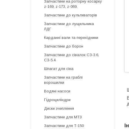
Запчастини на роторну косарку
z-169, z-173, z-069.
Запчастини до культиваторів
Запчастини до лущильника
ЛДГ
Карданні вали та перехідники
Запчастини до борон
Запчастини до сівалок СЗ-3.6,
СЗ-5.4
Шпагат для сіна
Запчастини на граблі
ворошилки
Ш
Водяні насоси
В
Гідроциліндри
Диски зчеплення
Запчастини для МТЗ
І
Запчастини для Т-150