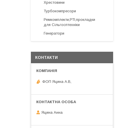
Хрестовини
Турбокомпресори
Ремкомплекти,РТІ,прокладки
для Сільгосптехніки
Генератори
КОНТАКТИ
ФОП Яцина А.В,
Яцина Анна