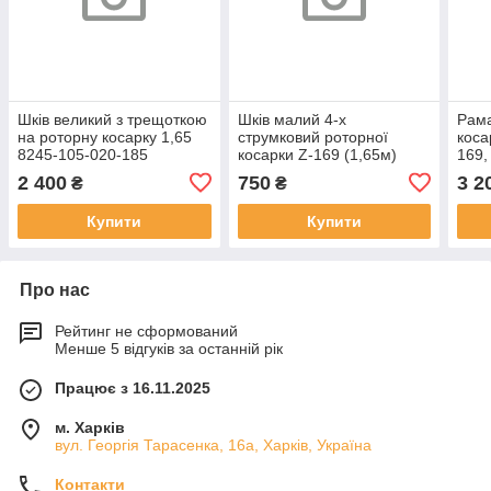
Шків великий з трещоткою
Шків малий 4-х
Рама
на роторну косарку 1,65
струмковий роторної
коса
8245-105-020-185
косарки Z-169 (1,65м)
169,
8245-036-010-250
8245
2 400
750
3 2
₴
₴
Купити
Купити
Про нас
Рейтинг не сформований
Менше 5 відгуків за останній рік
Працює з 16.11.2025
м. Харків
вул. Георгія Тарасенка, 16а, Харків, Україна
Контакти