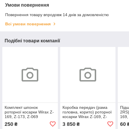
Умови повернення
Повернення товару впродовж 14 днів за домовленістю
Всі умови повернення
Подібні товари компанії
Комплект шпонок
Коробка передач (рама
Підш
роторної косарки Wirax Z-
головна, корито) роторної
2RS)
169, Z-173, Z-069
косарки Wirax Z-169, Z-
169,
173, Z-069, (1,35 м) 8245-
250
3 850
60
₴
₴
036-010-810