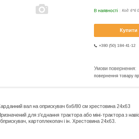
В наявності
Код:
6*6 
Купити
+380 (50) 184-41-12
повернення товару п
арданний вал на оприскувач 6х6/80 см хрестовина 24х63
ризначений для з'єднання трактора або міні-трактора з нав
бприскувач, картоплекопач і ін. Хрестовина 24х63.