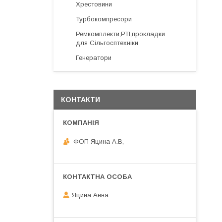
Хрестовини
Турбокомпресори
Ремкомплекти,РТІ,прокладки
для Сільгосптехніки
Генератори
КОНТАКТИ
ФОП Яцина А.В,
Яцина Анна