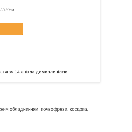
03В 80см
ротягом 14 днів
за домовленістю
існим обладнанням: почвофреза, косарка,