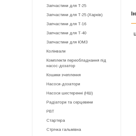
Запчастини для Т-25
І
Запчастини для Т-25 (Харків)
Запчастини для Т-16
Запчастини для Т-40
Ц
Запчастини для ЮМЗ
Колінвали
Комплекти переобладнання під
насос-дозатор
Кошики зчеплення
Насоси-дозатори
Насоси шестеренні (НШ)
Радіатори та серцевини
РВТ
Стартера
Стрічка гальмівна