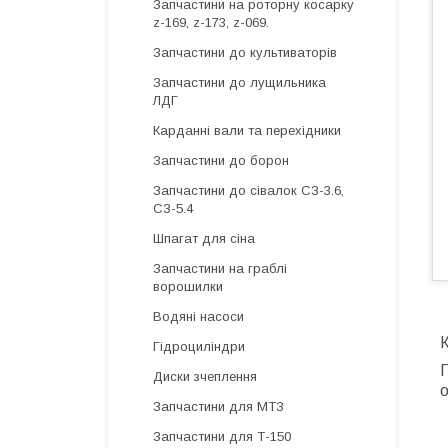
Запчастини на роторну косарку
z-169, z-173, z-069.
Запчастини до культиваторів
Запчастини до лущильника
ЛДГ
Карданні вали та перехідники
Запчастини до борон
Запчастини до сівалок СЗ-3.6,
СЗ-5.4
Шпагат для сіна
Запчастини на граблі
ворошилки
Водяні насоси
К
Гідроциліндри
П
Диски зчеплення
о
Запчастини для МТЗ
Запчастини для Т-150