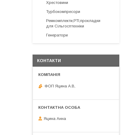
Хрестовини
Турбокомпресори
Ремкомплекти,РТІ,прокладки
для Сільгосптехніки
Генератори
КОНТАКТИ
ФОП Яцина А.В,
Яцина Анна