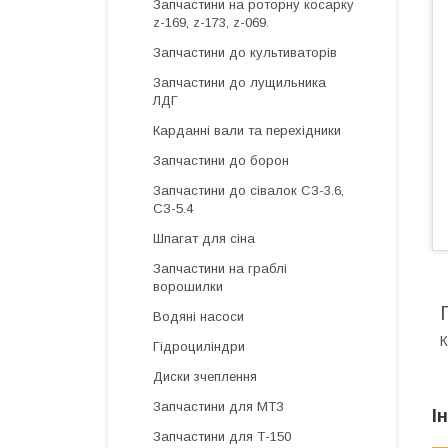
Запчастини на роторну косарку
z-169, z-173, z-069.
Запчастини до культиваторів
Запчастини до лущильника
ЛДГ
Карданні вали та перехідники
Запчастини до борон
Запчастини до сівалок СЗ-3.6,
СЗ-5.4
Шпагат для сіна
Запчастини на граблі
ворошилки
Водяні насоси
К
Гідроциліндри
Диски зчеплення
Запчастини для МТЗ
І
Запчастини для Т-150