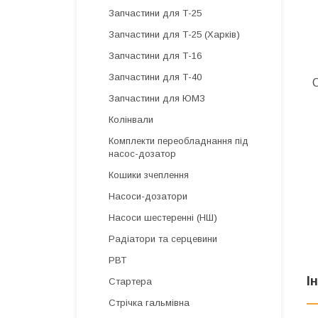
Запчастини для Т-25
Запчастини для Т-25 (Харків)
Запчастини для Т-16
Запчастини для Т-40
С
Запчастини для ЮМЗ
Колінвали
Комплекти переобладнання під
насос-дозатор
Кошики зчеплення
Насоси-дозатори
Насоси шестеренні (НШ)
Радіатори та серцевини
РВТ
І
Стартера
Стрічка гальмівна