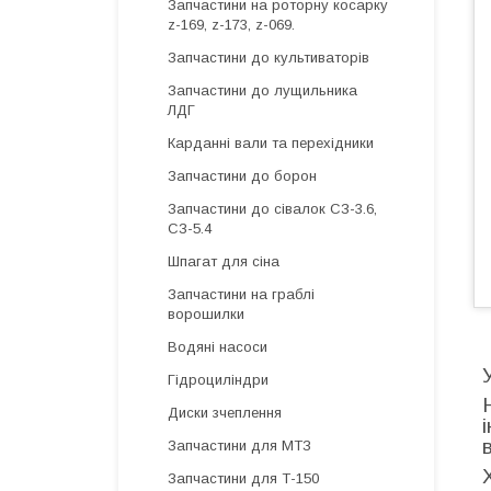
Запчастини на роторну косарку
z-169, z-173, z-069.
Запчастини до культиваторів
Запчастини до лущильника
ЛДГ
Карданні вали та перехідники
Запчастини до борон
Запчастини до сівалок СЗ-3.6,
СЗ-5.4
Шпагат для сіна
Запчастини на граблі
ворошилки
Водяні насоси
Гідроциліндри
Диски зчеплення
Запчастини для МТЗ
Запчастини для Т-150