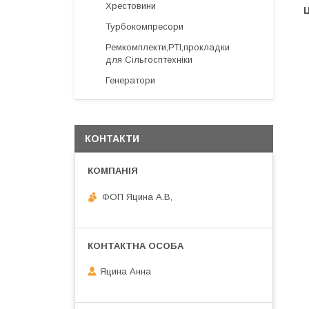
Хрестовини
Ц
Турбокомпресори
Ремкомплекти,РТІ,прокладки
для Сільгосптехніки
Генератори
КОНТАКТИ
ФОП Яцина А.В,
Яцина Анна