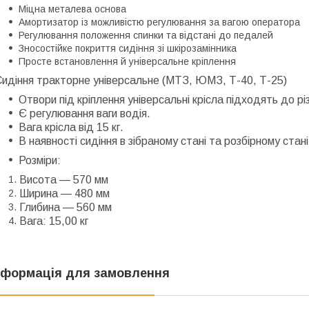
Міцна металева основа
Амортизатор із можливістю регулювання за вагою оператора
Регулювання положення спинки та відстані до педалей
Зносостійке покриття сидіння зі шкірозамінника
Просте встановлення й універсальне кріплення
идіння тракторне універсальне (МТЗ, ЮМЗ, Т-40, Т-25)
Отвори під кріплення універсальні крісла підходять до різ
Є регулювання ваги водія.
Вага крісла від 15 кг.
В наявності сидіння в зібраному стані та розбірному стані
Розміри:
Висота — 570 мм
Ширина — 480 мм
Глибина — 560 мм
Вага: 15,00 кг
нформація для замовлення