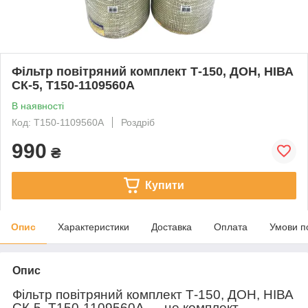
Фільтр повітряний комплект Т-150, ДОН, НІВА
СК-5, Т150-1109560А
В наявності
Код: Т150-1109560А
Роздріб
990
₴
Купити
Опис
Характеристики
Доставка
Оплата
Умови п
Опис
Фільтр повітряний комплект Т-150, ДОН, НІВА
СК-5, Т150-1109560А — це комплект