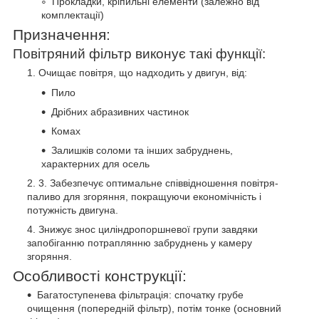
Прокладки, кріпильні елементи (залежно від
комплектації)
Призначення:
Повітряний фільтр виконує такі функції:
Очищає повітря, що надходить у двигун, від:
Пило
Дрібних абразивних частинок
Комах
Залишків соломи та інших забруднень,
характерних для осель
Забезпечує оптимальне співвідношення повітря-
паливо для згоряння, покращуючи економічність і
потужність двигуна.
Знижує знос циліндропоршневої групи завдяки
запобіганню потраплянню забруднень у камеру
згоряння.
Особливості конструкції:
Багатоступенева фільтрація: спочатку грубе
очищення (попередній фільтр), потім тонке (основний