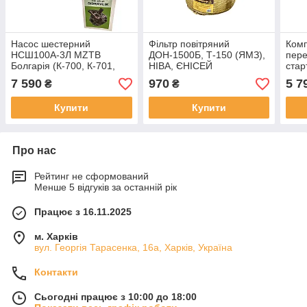
Насос шестерний
Фільтр повітряний
Ком
НСШ100А-3Л MZTB
ДОН-1500Б, Т-150 (ЯМЗ),
пере
Болгарія (К-700, К-701,
НІВА, ЄНІСЕЙ
стар
К-744, Т-150,
250І-1109080
ПДМ+
7 590
970
5 7
₴
₴
Т-150К,Дон-1500, Нива
кВт 
СК-5, Єнісей)
Купити
Купити
Про нас
Рейтинг не сформований
Менше 5 відгуків за останній рік
Працює з 16.11.2025
м. Харків
вул. Георгія Тарасенка, 16а, Харків, Україна
Контакти
Сьогодні працює з 10:00 до 18:00